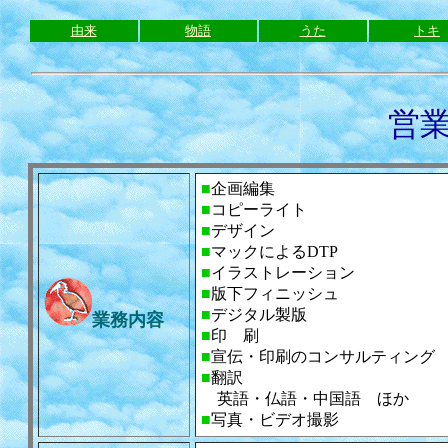
由来
物語
うた
トキ
営
■
企画編集
■
コピーライト
■
デザイン
■
マックによるDTP
■
イラストレーション
■
版下フィニッシュ
■
デジタル製版
業務内容
■
印 刷
■
宣伝・印刷のコンサルティング
■
翻訳
英語・仏語・中国語 ほか
■
写真・ビデオ撮影