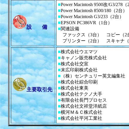
■
Power Macintosh 9500改/G3/278
■
Power Macintosh 8500/180（2台）
■
Power Macintosh G3/233（2台）
■
EPSON PC386VR（1台）
設 備
■
関連設備
ファックス（3台） コピー（2
プリンター（2台） スキャナ（
■
株式会社ウエマツ
■
キャノン販売株式会社
■
株式会社交宣
■
末広印刷株式会社
■
（株）センチュリー英文編集社
■
株式会社綜合印刷
■
株式会社東美
主要取引先
■
株式会社テクノ大手
■
有限会社長門プロセス
■
株式会社文祥堂洋紙店
■
横河Ｍ＆Ｃ株式会社
■
株式会社平河工業社