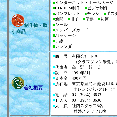
■
インターネット・ホームページ
■
CD-ROM制作
■
ビデオ制作
■
パンフレット
■
チラシ
■
ポス
■
新聞
■
冊子
■
伝票
■
封筒
■
シール
制作物・取
■
メンバーズカード
引商品
■
パッケージ
■
手紙
■
カレンダー
■
商 号 有限会社 トキ
（クラフツマン朱鷺より
■
代表者 高 野 幹 英
■
設 立 1991年8月
■
資本金 400万円
■
所在地 東京都豊島区池袋1-16-1
会社概要
オレンジパレス1F （〒170-
■
電 話 03（3984）8633
■
ＦＡＸ 03（3984）8636
■
人 員 社内スタッフ5名
社外スタッフ10名