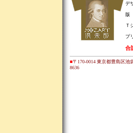
デ
版 
Ｔシ
プリ
合
■
〒170-0014 東京都豊島区池袋1
8636