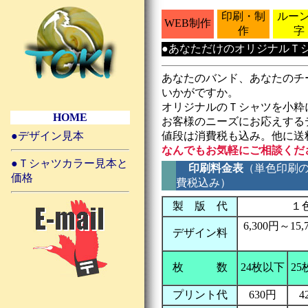
印刷・制
ルー
WEB制作
作
字
●あなただけのオリジナルＴ
あなたのバンド、あなたのチ
いかがですか。
オリジナルのＴシャツを小粋
HOME
お客様のニーズにお応えする
●デザイン見本
値段は消費税も込み。他に送料
なんでもお気軽にご相談くだ
●
Ｔシャツカラー見本と
印刷料金表
（単色印刷
価格
費税込み）
製 版 代
１
6,300円～
デザイン料
枚 数
24枚以下
2
プリント代
630円
4