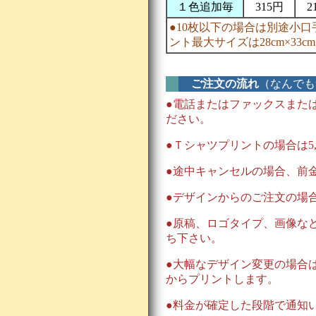
１色追加毎
315円
2
●10枚以下の場合は別途小口手
ント最大サイズは28cm×33c
ご注文の流れ
（なんでも気
●電話またはファックスまた
ださい。
●Ｔシャツプリントの場合は5
●途中キャンセルの場合、前
●デザインからのご注文の場
●原稿、ロゴタイプ、画像な
ち下さい。
●大幅なデザイン変更の場合
からプリントします。
●料金が確定した段階で通知